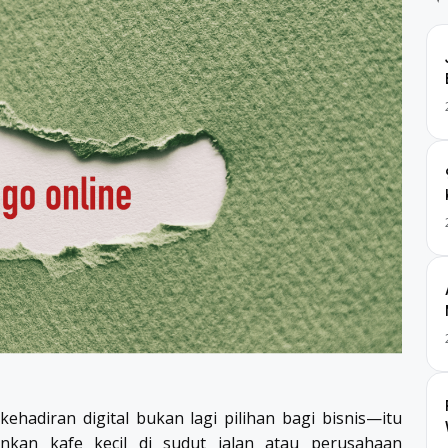
kehadiran digital bukan lagi pilihan bagi bisnis—itu
nkan kafe kecil di sudut jalan atau perusahaan