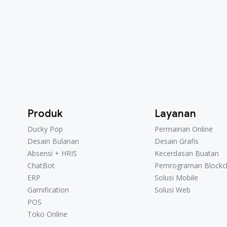
Produk
Layanan
Ducky Pop
Permainan Online
Ducky Pop
Permainan Online
Desain Bulanan
Desain Grafis
Desain Bulanan
Desain Grafis
Absensi + HRIS
Kecerdasan Buatan
Absensi + HRIS
Kecerdasan Buatan
ChatBot
Pemrograman Blockc
ChatBot
Pemrograman Blockc
ERP
Solusi Mobile
ERP
Solusi Mobile
Gamification
Solusi Web
Gamification
Solusi Web
POS
POS
Toko Online
Toko Online