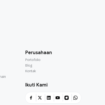
Perusahaan
Portofolio
Portofolio
Blog
Blog
Kontak
Kontak
hain
hain
Ikuti Kami