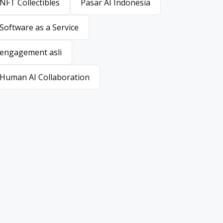
NFT Collectibles
Pasar AI Indonesia
NFT Collectibles
Pasar AI Indonesia
Software as a Service
Software as a Service
engagement asli
engagement asli
Human AI Collaboration
Human AI Collaboration