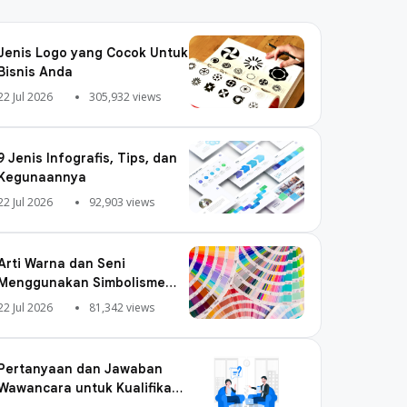
Jenis Logo yang Cocok Untuk
Bisnis Anda
22 Jul 2026
305,932 views
9 Jenis Infografis, Tips, dan
Kegunaannya
22 Jul 2026
92,903 views
Arti Warna dan Seni
Menggunakan Simbolisme
Warna
22 Jul 2026
81,342 views
Pertanyaan dan Jawaban
Wawancara untuk Kualifikasi