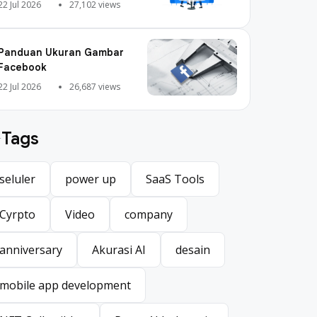
Digital Marketing
22 Jul 2026
27,102 views
Panduan Ukuran Gambar
Facebook
22 Jul 2026
26,687 views
Tags
seluler
power up
SaaS Tools
seluler
power up
SaaS Tools
Cyrpto
Video
company
Cyrpto
Video
company
anniversary
Akurasi AI
desain
anniversary
Akurasi AI
desain
mobile app development
mobile app development