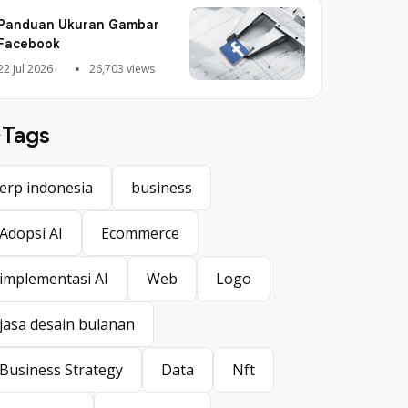
Panduan Ukuran Gambar
Facebook
22 Jul 2026
26,703 views
Tags
erp indonesia
business
erp indonesia
business
Adopsi AI
Ecommerce
Adopsi AI
Ecommerce
implementasi AI
Web
Logo
implementasi AI
Web
Logo
jasa desain bulanan
jasa desain bulanan
Business Strategy
Data
Nft
Business Strategy
Data
Nft