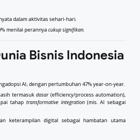
ata dalam aktivitas sehari-hari.
60% menilai perannya
cukup signifikan
.
Dunia Bisnis Indonesia
mengadopsi AI, dengan pertumbuhan 47% year-on-year.
masih termasuk
dasar
(efficiency/process automation),
apai tahap
transformative integration
(mis. AI sebagai
n keterampilan digital sebagai hambatan utama