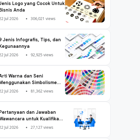
Jenis Logo yang Cocok Untuk
Bisnis Anda
22 Jul 2026
306,021 views
9 Jenis Infografis, Tips, dan
Kegunaannya
22 Jul 2026
92,925 views
Arti Warna dan Seni
Menggunakan Simbolisme
Warna
22 Jul 2026
81,362 views
Pertanyaan dan Jawaban
Wawancara untuk Kualifikasi
Digital Marketing
22 Jul 2026
27,127 views