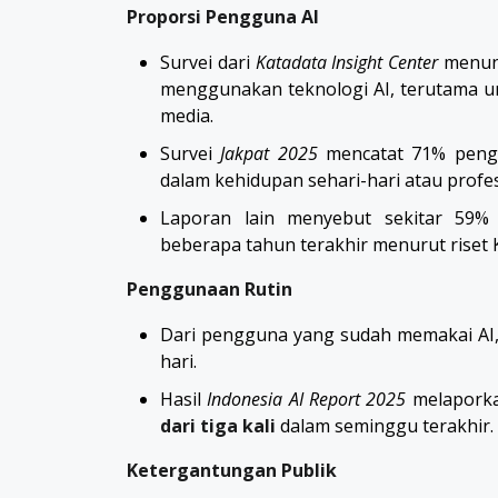
Proporsi Pengguna AI
Survei dari
Katadata Insight Center
menunj
menggunakan teknologi AI, terutama un
media.
Survei
Jakpat 2025
mencatat 71% pengg
dalam kehidupan sehari-hari atau profes
Laporan lain menyebut sekitar 59%
beberapa tahun terakhir menurut riset 
Penggunaan Rutin
Dari pengguna yang sudah memakai AI
hari.
Hasil
Indonesia AI Report 2025
melapork
dari tiga kali
dalam seminggu terakhir.
Ketergantungan Publik