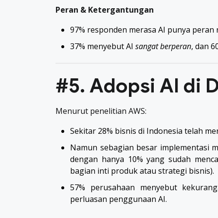
Peran & Ketergantungan
97% responden merasa AI punya peran ny
37% menyebut AI
sangat berperan
, dan 
#5. Adopsi AI di 
Menurut penelitian AWS:
Sekitar 28% bisnis di Indonesia telah 
Namun sebagian besar implementasi 
dengan hanya 10% yang sudah menc
bagian inti produk atau strategi bisnis).
57% perusahaan menyebut kekuranga
perluasan penggunaan AI.