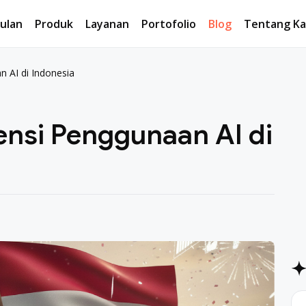
ulan
Produk
Layanan
Portofolio
Blog
Tentang Ka
ulan
Produk
Layanan
Portofolio
Blog
Tentang Ka
n AI di Indonesia
ensi Penggunaan AI di