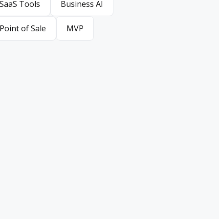
SaaS Tools
Business AI
SaaS Tools
Business AI
Point of Sale
MVP
Point of Sale
MVP