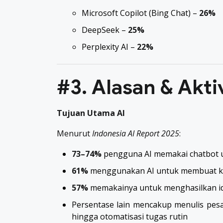
Microsoft Copilot (Bing Chat) –
26%
DeepSeek –
25%
Perplexity AI –
22%
#3. Alasan & Akt
Tujuan Utama AI
Menurut
Indonesia AI Report 2025
:
73–74%
pengguna AI memakai chatbot u
61%
menggunakan AI untuk membuat kon
57%
memakainya untuk menghasilkan i
Persentase lain mencakup menulis pesa
hingga otomatisasi tugas rutin