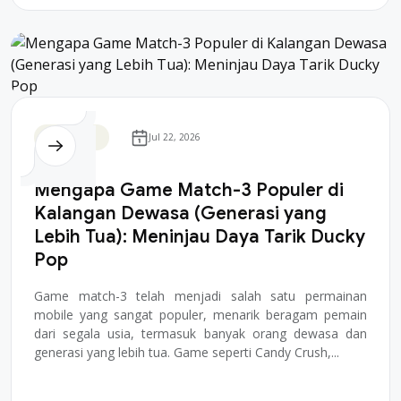
Ducky Pop
Jul 22, 2026
Mengapa Game Match-3 Populer di
Kalangan Dewasa (Generasi yang
Lebih Tua): Meninjau Daya Tarik Ducky
Pop
Game match-3 telah menjadi salah satu permainan
mobile yang sangat populer, menarik beragam pemain
dari segala usia, termasuk banyak orang dewasa dan
generasi yang lebih tua. Game seperti Candy Crush,...