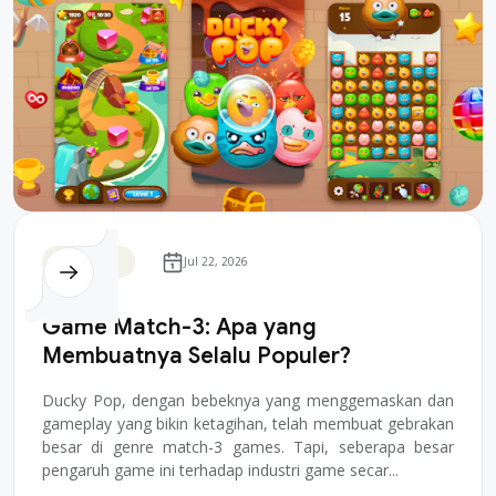
Ducky Pop
Jul 22, 2026
Game Match-3: Apa yang
Membuatnya Selalu Populer?
Ducky Pop, dengan bebeknya yang menggemaskan dan
gameplay yang bikin ketagihan, telah membuat gebrakan
besar di genre match-3 games. Tapi, seberapa besar
pengaruh game ini terhadap industri game secar...