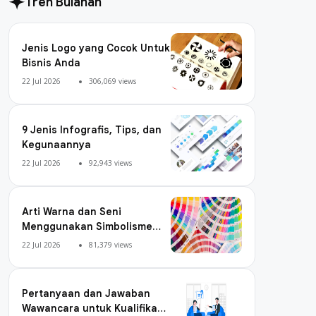
Tren Bulanan
Jenis Logo yang Cocok Untuk
Bisnis Anda
22 Jul 2026
306,069 views
9 Jenis Infografis, Tips, dan
Kegunaannya
22 Jul 2026
92,943 views
Arti Warna dan Seni
Menggunakan Simbolisme
Warna
22 Jul 2026
81,379 views
Pertanyaan dan Jawaban
Wawancara untuk Kualifikasi