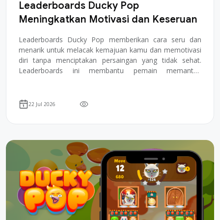
Leaderboards Ducky Pop
Meningkatkan Motivasi dan Keseruan
Leaderboards Ducky Pop memberikan cara seru dan
menarik untuk melacak kemajuan kamu dan memotivasi
diri tanpa menciptakan persaingan yang tidak sehat.
Leaderboards ini membantu pemain memantau
peringkat, membandingkan skor, dan meningkatkan
pengalama...
22 Jul 2026