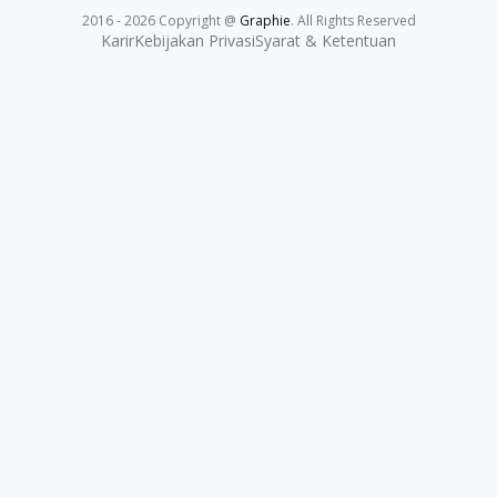
2016 - 2026 Copyright @
Graphie
. All Rights Reserved
Karir
Kebijakan Privasi
Syarat & Ketentuan