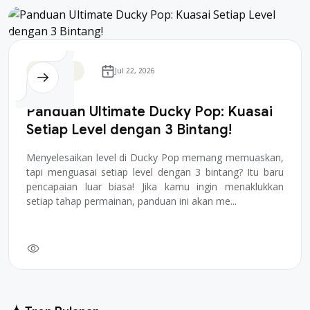
Ducky Pop
Jul 22, 2026
Panduan Ultimate Ducky Pop: Kuasai
Setiap Level dengan 3 Bintang!
Menyelesaikan level di Ducky Pop memang memuaskan,
tapi menguasai setiap level dengan 3 bintang? Itu baru
pencapaian luar biasa! Jika kamu ingin menaklukkan
setiap tahap permainan, panduan ini akan me...