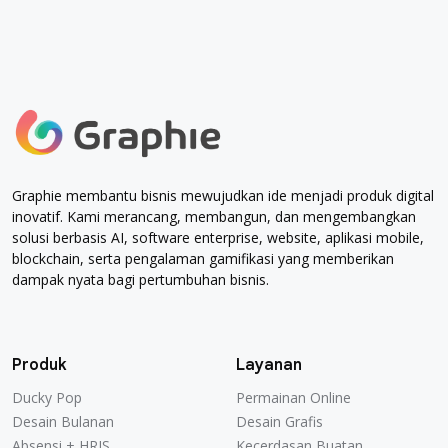
Graphie membantu bisnis mewujudkan ide menjadi produk digital
inovatif. Kami merancang, membangun, dan mengembangkan
solusi berbasis AI, software enterprise, website, aplikasi mobile,
blockchain, serta pengalaman gamifikasi yang memberikan
dampak nyata bagi pertumbuhan bisnis.
Produk
Layanan
Ducky Pop
Permainan Online
Desain Bulanan
Desain Grafis
Absensi + HRIS
Kecerdasan Buatan