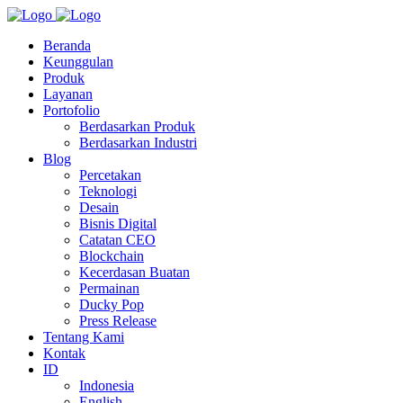
Beranda
Keunggulan
Produk
Layanan
Portofolio
Berdasarkan Produk
Berdasarkan Industri
Blog
Percetakan
Teknologi
Desain
Bisnis Digital
Catatan CEO
Blockchain
Kecerdasan Buatan
Permainan
Ducky Pop
Press Release
Tentang Kami
Kontak
ID
Indonesia
English