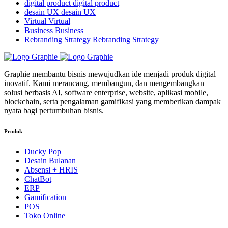
digital product
digital product
desain UX
desain UX
Virtual
Virtual
Business
Business
Rebranding Strategy
Rebranding Strategy
Graphie membantu bisnis mewujudkan ide menjadi produk digital
inovatif. Kami merancang, membangun, dan mengembangkan
solusi berbasis AI, software enterprise, website, aplikasi mobile,
blockchain, serta pengalaman gamifikasi yang memberikan dampak
nyata bagi pertumbuhan bisnis.
Produk
Ducky Pop
Desain Bulanan
Absensi + HRIS
ChatBot
ERP
Gamification
POS
Toko Online