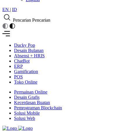
EN
|
ID
Pencarian
Pencarian
Ducky Pop
Desain Bulanan
Absensi + HRIS
ChatBot
ERP
Gamification
POS
Toko Online
Permainan Online
Desain Grafis
Kecerdasan Buatan
Pemrograman Blockchain
Solusi Mobile
Solusi Web