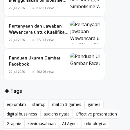
Menggunakan Simbolisme
Warna
22 Jul 2026
81,351 views
Pertanyaan dan Jawaban
Wawancara untuk Kualifikasi
Digital Marketing
22 Jul 2026
27,113 views
Panduan Ukuran Gambar
Facebook
22 Jul 2026
26,696 views
Tags
erp umkm
startup
match 3 games
games
erp umkm
startup
match 3 games
games
digital bussiness
audiens nyata
Effective presentation
digital bussiness
audiens nyata
Effective presentation
Graphie
kewirausahaan
AI Agent
teknologi ai
Graphie
kewirausahaan
AI Agent
teknologi ai