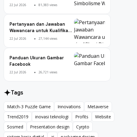
Warna
22 Jul 2026
81,383 views
Pertanyaan dan Jawaban
Wawancara untuk Kualifikasi
Digital Marketing
22 Jul 2026
27,144 views
Panduan Ukuran Gambar
Facebook
22 Jul 2026
26,721 views
Tags
Match-3 Puzzle Game
Innovations
Metaverse
Match-3 Puzzle Game
Innovations
Metaverse
Trend2019
inovasi teknologi
Profits
Website
Trend2019
inovasi teknologi
Profits
Website
Sosmed
Presentation design
Cyrpto
Sosmed
Presentation design
Cyrpto
sistem kerja digital
ai
packaging design