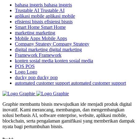
bahasa inggris
bahasa inggris
Trustable AI
Trustable AI
aplikasi mobile
aplikasi mobile
efisiensi bisnis
efisiensi bisnis
Smart Home
Smart Home
marketing
marketing
Mobile Apps
Mobile Apps
Company Strategy
Company Strategy
digital marketing
digital marketing
Framework
Framework
konten sosial media
konten sosial media
POS
POS
Logo
Logo
ducky pop
ducky pop
automated customer support
automated customer support
Graphie membantu bisnis mewujudkan ide menjadi produk digital
inovatif. Kami merancang, membangun, dan mengembangkan
solusi berbasis AI, software enterprise, website, aplikasi mobile,
blockchain, serta pengalaman gamifikasi yang memberikan dampak
nyata bagi pertumbuhan bisnis.