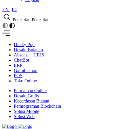
EN
|
ID
Pencarian
Pencarian
Ducky Pop
Desain Bulanan
Absensi + HRIS
ChatBot
ERP
Gamification
POS
Toko Online
Permainan Online
Desain Grafis
Kecerdasan Buatan
Pemrograman Blockchain
Solusi Mobile
Solusi Web