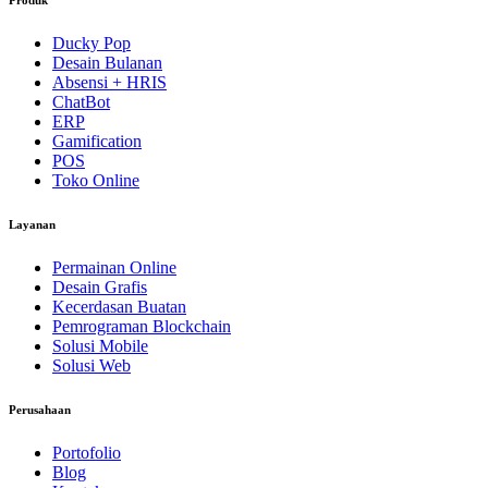
Produk
Ducky Pop
Desain Bulanan
Absensi + HRIS
ChatBot
ERP
Gamification
POS
Toko Online
Layanan
Permainan Online
Desain Grafis
Kecerdasan Buatan
Pemrograman Blockchain
Solusi Mobile
Solusi Web
Perusahaan
Portofolio
Blog