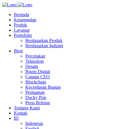
Beranda
Keunggulan
Produk
Layanan
Portofolio
Berdasarkan Produk
Berdasarkan Industri
Blog
Percetakan
Teknologi
Desain
Bisnis Digital
Catatan CEO
Blockchain
Kecerdasan Buatan
Permainan
Ducky Pop
Press Release
Tentang Kami
Kontak
ID
Indonesia
English