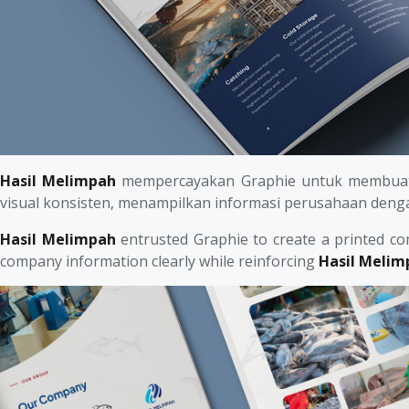
Hasil Melimpah
mempercayakan Graphie untuk membuat de
visual konsisten, menampilkan informasi perusahaan denga
Hasil Melimpah
entrusted Graphie to create a printed com
company information clearly while reinforcing
Hasil Melim