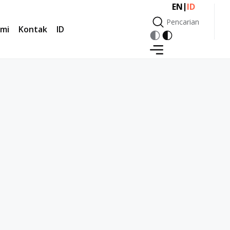
|
EN
ID
Pencarian
mi
Kontak
ID
Pencarian