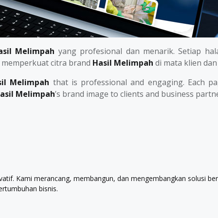
asil Melimpah
yang profesional dan menarik. Setiap hala
s memperkuat citra brand
Hasil Melimpah
di mata klien dan 
sil Melimpah
that is professional and engaging. Each pag
asil Melimpah
’s brand image to clients and business partn
atif. Kami merancang, membangun, dan mengembangkan solusi berbasis
rtumbuhan bisnis.