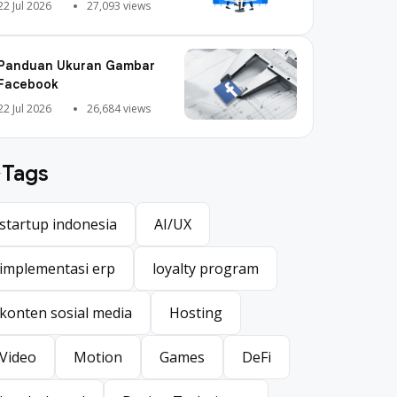
Digital Marketing
22 Jul 2026
27,093 views
Panduan Ukuran Gambar
Facebook
22 Jul 2026
26,684 views
Tags
startup indonesia
AI/UX
startup indonesia
AI/UX
implementasi erp
loyalty program
implementasi erp
loyalty program
konten sosial media
Hosting
konten sosial media
Hosting
Video
Motion
Games
DeFi
Video
Motion
Games
DeFi