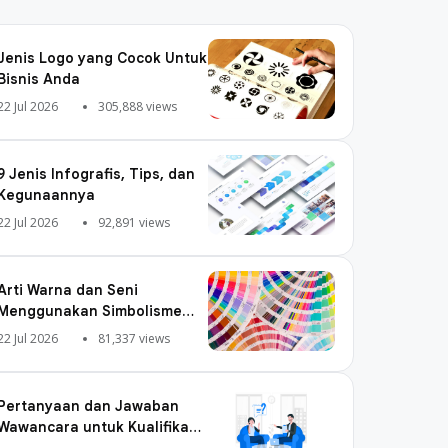
Jenis Logo yang Cocok Untuk
Bisnis Anda
22 Jul 2026
305,888 views
9 Jenis Infografis, Tips, dan
Kegunaannya
22 Jul 2026
92,891 views
Arti Warna dan Seni
Menggunakan Simbolisme
Warna
22 Jul 2026
81,337 views
Pertanyaan dan Jawaban
Wawancara untuk Kualifikasi