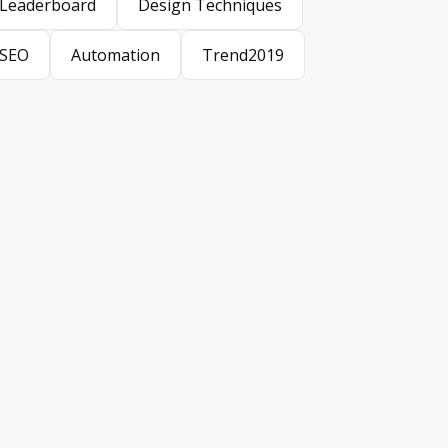
Leaderboard
Design Techniques
Leaderboard
Design Techniques
SEO
Automation
Trend2019
SEO
Automation
Trend2019