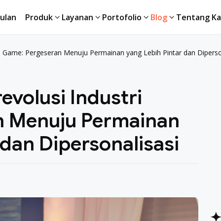
ulan
Produk
Layanan
Portofolio
Blog
Tentang Ka
ulan
Produk
Layanan
Portofolio
Blog
Tentang Ka
i Game: Pergeseran Menuju Permainan yang Lebih Pintar dan Diperso
volusi Industri
n Menuju Permainan
 dan Dipersonalisasi