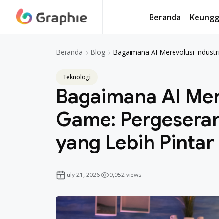
Beranda
Keungg
Beranda
Keungg
Bagaimana AI Merevolusi Industr
Beranda
Blog
Teknologi
Bagaimana AI Mere
Game: Pergesera
yang Lebih Pintar
July 21, 2026
9,952 views