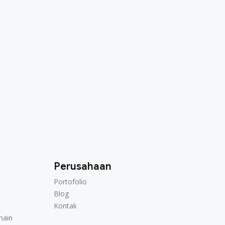
Perusahaan
Portofolio
Portofolio
Blog
Blog
Kontak
Kontak
hain