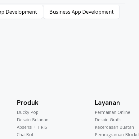
pp Development
Business App Development
Produk
Layanan
Ducky Pop
Permainan Online
Ducky Pop
Permainan Online
Desain Bulanan
Desain Grafis
Desain Bulanan
Desain Grafis
Absensi + HRIS
Kecerdasan Buatan
Absensi + HRIS
Kecerdasan Buatan
ChatBot
Pemrograman Blockc