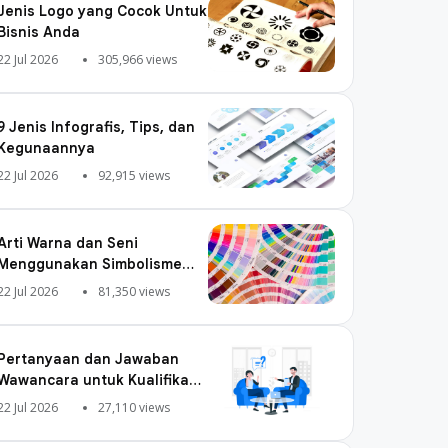
Jenis Logo yang Cocok Untuk
Bisnis Anda
22 Jul 2026
305,966 views
9 Jenis Infografis, Tips, dan
Kegunaannya
22 Jul 2026
92,915 views
Arti Warna dan Seni
Menggunakan Simbolisme
Warna
22 Jul 2026
81,350 views
Pertanyaan dan Jawaban
Wawancara untuk Kualifikasi
Digital Marketing
22 Jul 2026
27,110 views