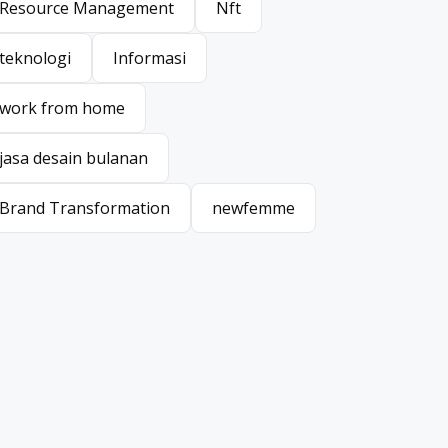
Resource Management
Nft
Resource Management
Nft
teknologi
Informasi
teknologi
Informasi
work from home
work from home
jasa desain bulanan
jasa desain bulanan
Brand Transformation
newfemme
Brand Transformation
newfemme