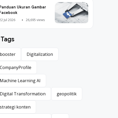
Panduan Ukuran Gambar
Facebook
22 Jul 2026
26,695 views
Tags
booster
Digitalization
booster
Digitalization
CompanyProfile
CompanyProfile
Machine Learning AI
Machine Learning AI
Digital Transformation
geopolitik
Digital Transformation
geopolitik
strategi konten
strategi konten