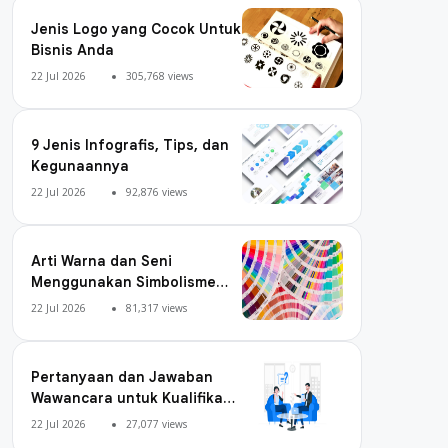
Jenis Logo yang Cocok Untuk
Bisnis Anda
22 Jul 2026
305,768 views
9 Jenis Infografis, Tips, dan
Kegunaannya
22 Jul 2026
92,876 views
Arti Warna dan Seni
Menggunakan Simbolisme
Warna
22 Jul 2026
81,317 views
Pertanyaan dan Jawaban
Wawancara untuk Kualifikasi
Digital Marketing
22 Jul 2026
27,077 views