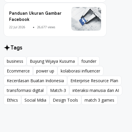
Panduan Ukuran Gambar
Facebook
22 Jul 2026
26,677 views
Tags
business
Buyung Wijaya Kusuma
founder
business
Buyung Wijaya Kusuma
founder
Ecommerce
power up
kolaborasi influencer
Ecommerce
power up
kolaborasi influencer
Kecerdasan Buatan Indonesia
Enterprise Resource Plan
Kecerdasan Buatan Indonesia
Enterprise Resource Plan
transformasi digital
Match-3
interaksi manusia dan AI
transformasi digital
Match-3
interaksi manusia dan AI
Ethics
Social Mdia
Design Tools
match 3 games
Ethics
Social Mdia
Design Tools
match 3 games