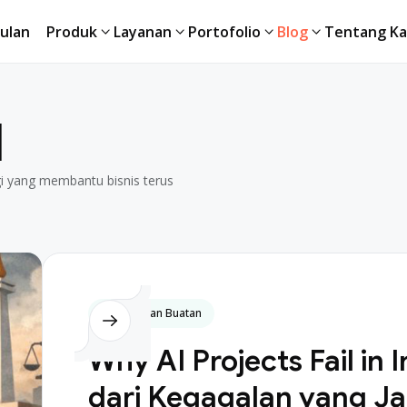
ulan
Produk
Layanan
Portofolio
Blog
Tentang Ka
ulan
Produk
Layanan
Portofolio
Blog
Tentang Ka
I
ogi yang membantu bisnis terus
Kecerdasan Buatan
Why AI Projects Fail in 
dari Kegagalan yang Ja