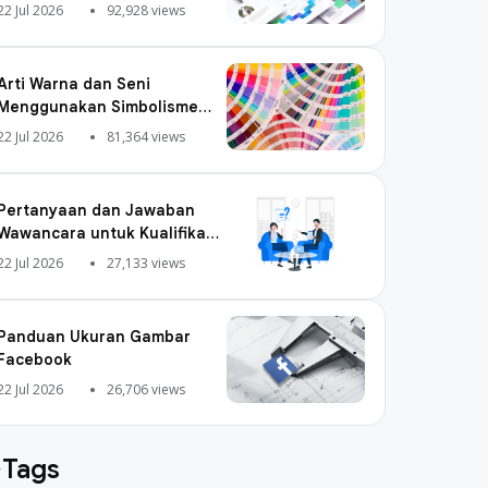
22 Jul 2026
92,928 views
Arti Warna dan Seni
Menggunakan Simbolisme
Warna
22 Jul 2026
81,364 views
Pertanyaan dan Jawaban
Wawancara untuk Kualifikasi
Digital Marketing
22 Jul 2026
27,133 views
Panduan Ukuran Gambar
Facebook
22 Jul 2026
26,706 views
Tags