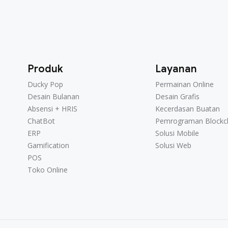
Produk
Layanan
Ducky Pop
Permainan Online
Ducky Pop
Permainan Online
Desain Bulanan
Desain Grafis
Desain Bulanan
Desain Grafis
Absensi + HRIS
Kecerdasan Buatan
Absensi + HRIS
Kecerdasan Buatan
ChatBot
Pemrograman Blockc
ChatBot
Pemrograman Blockc
ERP
Solusi Mobile
ERP
Solusi Mobile
Gamification
Solusi Web
Gamification
Solusi Web
POS
POS
Toko Online
Toko Online