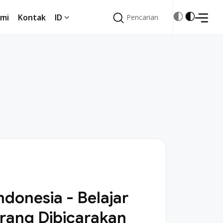
mi
Kontak
ID
Pencarian
Pencarian
mi
Kontak
ID
Indonesia - Belajar
rang Dibicarakan