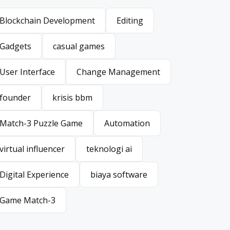
Blockchain Development
Editing
Blockchain Development
Editing
Gadgets
casual games
Gadgets
casual games
User Interface
Change Management
User Interface
Change Management
founder
krisis bbm
founder
krisis bbm
Match-3 Puzzle Game
Automation
Match-3 Puzzle Game
Automation
virtual influencer
teknologi ai
virtual influencer
teknologi ai
Digital Experience
biaya software
Digital Experience
biaya software
Game Match-3
Game Match-3