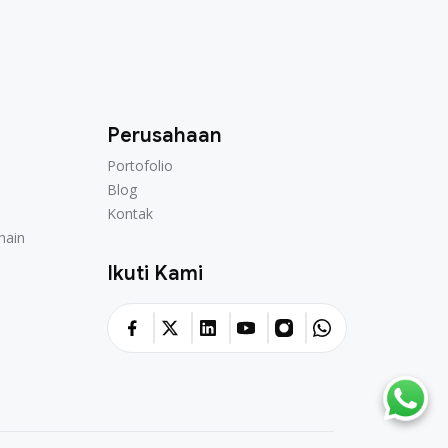
Perusahaan
Portofolio
Portofolio
Blog
Blog
Kontak
Kontak
hain
hain
Ikuti Kami