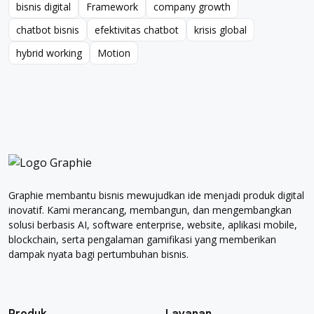
bisnis digital
Framework
company growth
bisnis digital
Framework
company growth
chatbot bisnis
efektivitas chatbot
krisis global
chatbot bisnis
efektivitas chatbot
krisis global
hybrid working
Motion
hybrid working
Motion
Graphie membantu bisnis mewujudkan ide menjadi produk digital
inovatif. Kami merancang, membangun, dan mengembangkan
solusi berbasis AI, software enterprise, website, aplikasi mobile,
blockchain, serta pengalaman gamifikasi yang memberikan
dampak nyata bagi pertumbuhan bisnis.
Produk
Layanan