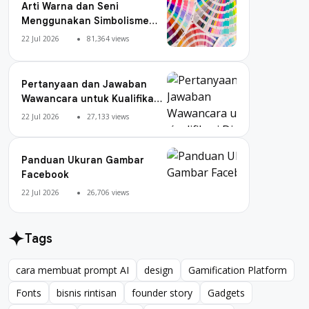
Arti Warna dan Seni
Menggunakan Simbolisme
Warna
22 Jul 2026
81,364 views
Pertanyaan dan Jawaban
Wawancara untuk Kualifikasi
Digital Marketing
22 Jul 2026
27,133 views
Panduan Ukuran Gambar
Facebook
22 Jul 2026
26,706 views
Tags
cara membuat prompt AI
design
Gamification Platform
cara membuat prompt AI
design
Gamification Platform
Fonts
bisnis rintisan
founder story
Gadgets
Fonts
bisnis rintisan
founder story
Gadgets