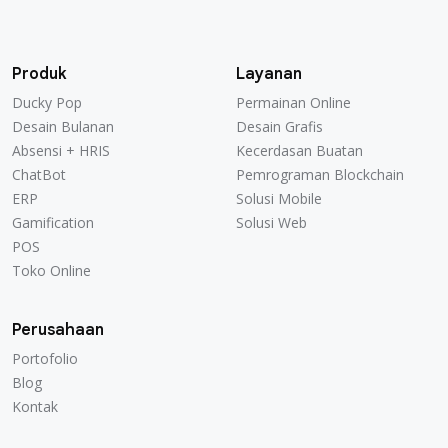
Produk
Layanan
Ducky Pop
Permainan Online
Ducky Pop
Permainan Online
Desain Bulanan
Desain Grafis
Desain Bulanan
Desain Grafis
Absensi + HRIS
Kecerdasan Buatan
Absensi + HRIS
Kecerdasan Buatan
ChatBot
Pemrograman Blockchain
ChatBot
Pemrograman Blockchain
ERP
Solusi Mobile
ERP
Solusi Mobile
Gamification
Solusi Web
Gamification
Solusi Web
POS
POS
Toko Online
Toko Online
Perusahaan
Portofolio
Portofolio
Blog
Blog
Kontak
Kontak