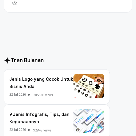
Tren Bulanan
Jenis Logo yang Cocok Untuk
Bisnis Anda
22 Jul 2026
305610 views
9 Jenis Infografis, Tips, dan
Kegunaannya
22 Jul 2026
92848 views